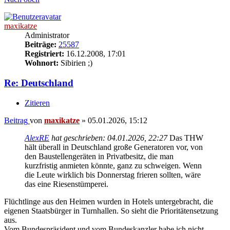
maxikatze
Administrator
Beiträge:
25587
Registriert:
16.12.2008, 17:01
Wohnort:
Sibirien ;)
Re: Deutschland
Zitieren
Beitrag
von
maxikatze
»
05.01.2026, 15:12
AlexRE
hat geschrieben:
04.01.2026, 22:27
Das THW
hält überall in Deutschland große Generatoren vor, von
den Baustellengeräten in Privatbesitz, die man
kurzfristig anmieten könnte, ganz zu schweigen. Wenn
die Leute wirklich bis Donnerstag frieren sollten, wäre
das eine Riesenstümperei.
Flüchtlinge aus den Heimen wurden in Hotels untergebracht, die
eigenen Staatsbürger in Turnhallen. So sieht die Prioritätensetzung
aus.
Vom Bundespräsident und vom Bundeskanzler habe ich nicht