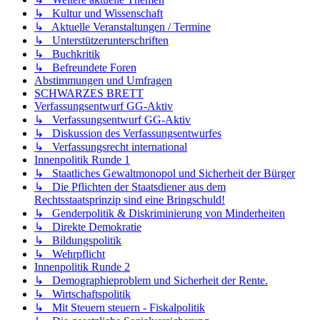
↳ Kultur und Wissenschaft
↳ Aktuelle Veranstaltungen / Termine
↳ Unterstützerunterschriften
↳ Buchkritik
↳ Befreundete Foren
Abstimmungen und Umfragen
SCHWARZES BRETT
Verfassungsentwurf GG-Aktiv
↳ Verfassungsentwurf GG-Aktiv
↳ Diskussion des Verfassungsentwurfes
↳ Verfassungsrecht international
Innenpolitik Runde 1
↳ Staatliches Gewaltmonopol und Sicherheit der Bürger
↳ Die Pflichten der Staatsdiener aus dem
Rechtsstaatsprinzip sind eine Bringschuld!
↳ Genderpolitik & Diskriminierung von Minderheiten
↳ Direkte Demokratie
↳ Bildungspolitik
↳ Wehrpflicht
Innenpolitik Runde 2
↳ Demographieproblem und Sicherheit der Rente.
↳ Wirtschaftspolitik
↳ Mit Steuern steuern - Fiskalpolitik