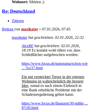
Wohnort:
Sibirien ;)
Re: Deutschland
Zitieren
Beitrag
von
maxikatze
»
07.01.2026, 07:45
maxikatze
hat geschrieben:
02.01.2026, 22:32
AlexRE
hat geschrieben:
02.01.2026,
18:19
Es kommt wohl öfters vor, dass
Schließfächer aufgebrochen werden:
https://www.focus.de/panorama/schon-wie
... 5ce37.html
Ein gut versteckter Tresor in der eigenen
Wohnung ist wahrscheinlich die bessere
Idee
, zumal es nach einem Einbruch in
eine Bank erhebliche Probleme mit der
Schadensregulierung geben kann:
https://www.focus.de/finanzen/30-millio ...
87cf0.html