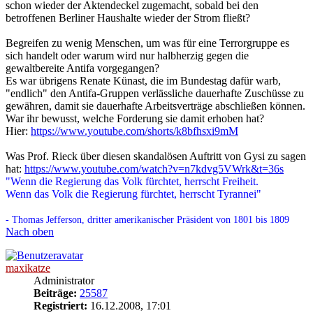
schon wieder der Aktendeckel zugemacht, sobald bei den
betroffenen Berliner Haushalte wieder der Strom fließt?
Begreifen zu wenig Menschen, um was für eine Terrorgruppe es
sich handelt oder warum wird nur halbherzig gegen die
gewaltbereite Antifa vorgegangen?
Es war übrigens Renate Künast, die im Bundestag dafür warb,
"endlich" den Antifa-Gruppen verlässliche dauerhafte Zuschüsse zu
gewähren, damit sie dauerhafte Arbeitsverträge abschließen können.
War ihr bewusst, welche Forderung sie damit erhoben hat?
Hier:
https://www.youtube.com/shorts/k8bfhsxi9mM
Was Prof. Rieck über diesen skandalösen Auftritt von Gysi zu sagen
hat:
https://www.youtube.com/watch?v=n7kdvg5VWrk&t=36s
"Wenn die Regierung das Volk fürchtet, herrscht Freiheit.
Wenn das Volk die Regierung fürchtet, herrscht Tyrannei"
- Thomas Jefferson, dritter amerikanischer Präsident von 1801 bis 1809
Nach oben
maxikatze
Administrator
Beiträge:
25587
Registriert:
16.12.2008, 17:01