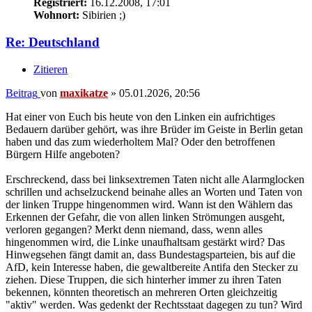
Registriert:
16.12.2008, 17:01
Wohnort:
Sibirien ;)
Re: Deutschland
Zitieren
Beitrag
von
maxikatze
»
05.01.2026, 20:56
Hat einer von Euch bis heute von den Linken ein aufrichtiges
Bedauern darüber gehört, was ihre Brüder im Geiste in Berlin getan
haben und das zum wiederholtem Mal? Oder den betroffenen
Bürgern Hilfe angeboten?
Erschreckend, dass bei linksextremen Taten nicht alle Alarmglocken
schrillen und achselzuckend beinahe alles an Worten und Taten von
der linken Truppe hingenommen wird. Wann ist den Wählern das
Erkennen der Gefahr, die von allen linken Strömungen ausgeht,
verloren gegangen? Merkt denn niemand, dass, wenn alles
hingenommen wird, die Linke unaufhaltsam gestärkt wird? Das
Hinwegsehen fängt damit an, dass Bundestagsparteien, bis auf die
AfD, kein Interesse haben, die gewaltbereite Antifa den Stecker zu
ziehen. Diese Truppen, die sich hinterher immer zu ihren Taten
bekennen, könnten theoretisch an mehreren Orten gleichzeitig
"aktiv" werden. Was gedenkt der Rechtsstaat dagegen zu tun? Wird