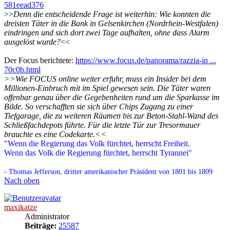
581eead376
>>
Denn die entscheidende Frage ist weiterhin: Wie konnten die
dreisten Täter in die Bank in Gelsenkirchen (Nordrhein-Westfalen)
eindringen und sich dort zwei Tage aufhalten, ohne dass Alarm
ausgelöst wurde?
<<
Der Focus berichtete:
https://www.focus.de/panorama/razzia-in ...
70c0b.html
>>Wie FOCUS online weiter erfuhr, muss ein Insider bei dem
Millionen-Einbruch mit im Spiel gewesen sein. Die Täter waren
offenbar genau über die Gegebenheiten rund um die Sparkasse im
Bilde. So verschafften sie sich über Chips Zugang zu einer
Tiefgarage, die zu weiteren Räumen bis zur Beton-Stahl-Wand des
Schließfachdepots führte. Für die letzte Tür zur Tresormauer
brauchte es eine Codekarte.<<
"Wenn die Regierung das Volk fürchtet, herrscht Freiheit.
Wenn das Volk die Regierung fürchtet, herrscht Tyrannei"
- Thomas Jefferson, dritter amerikanischer Präsident von 1801 bis 1809
Nach oben
maxikatze
Administrator
Beiträge:
25587