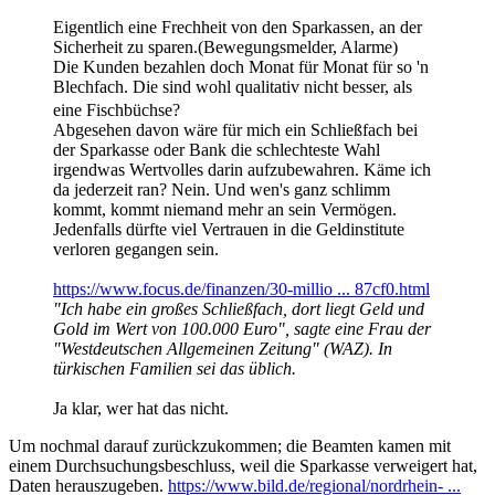
Eigentlich eine Frechheit von den Sparkassen, an der
Sicherheit zu sparen.(Bewegungsmelder, Alarme)
Die Kunden bezahlen doch Monat für Monat für so 'n
Blechfach. Die sind wohl qualitativ nicht besser, als
eine Fischbüchse?
Abgesehen davon wäre für mich ein Schließfach bei
der Sparkasse oder Bank die schlechteste Wahl
irgendwas Wertvolles darin aufzubewahren. Käme ich
da jederzeit ran? Nein. Und wen's ganz schlimm
kommt, kommt niemand mehr an sein Vermögen.
Jedenfalls dürfte viel Vertrauen in die Geldinstitute
verloren gegangen sein.
https://www.focus.de/finanzen/30-millio ... 87cf0.html
"Ich habe ein großes Schließfach, dort liegt Geld und
Gold im Wert von 100.000 Euro", sagte eine Frau der
"Westdeutschen Allgemeinen Zeitung" (WAZ). In
türkischen Familien sei das üblich.
Ja klar, wer hat das nicht.
Um nochmal darauf zurückzukommen; die Beamten kamen mit
einem Durchsuchungsbeschluss, weil die Sparkasse verweigert hat,
Daten herauszugeben.
https://www.bild.de/regional/nordrhein- ...