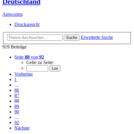
Deutschland
Antworten
Druckansicht
Erweiterte Suche
Suche
919 Beiträge
Seite
88
von
92
Gehe zu Seite:
Vorherige
1
…
86
87
88
89
90
…
92
Nächste