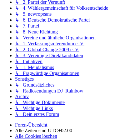
↳ 2. Partei der Vernunft
↳ 4. Wählergemeinschaft für Volksentscheide
↳ 5. newropeans
↳ 6. Deutsche Demokratische Partei
↳ 7. Partei
↳ 8. Neue Richtung
↳ Vereine und ähnliche Organisationen
↳ 1. Verfassungsreferendum e. V.
↳ 2. Global Change 2009 e. V.
↳ 3. Vereinigte Direktkandidaten
↳ Initiativen
↳ 1. Meudalismus
↳ Fragwürdige Organisationen
Sonstiges
↳ Grundsätzliches
↳ Radiosendungen DJ_Rainbow
Archiv
↳ Wichtige Dokumente
↳ Wichtige Links
↳ Dein erstes Forum
Foren-Übersicht
Alle Zeiten sind
UTC+02:00
Alle Cookies löschen