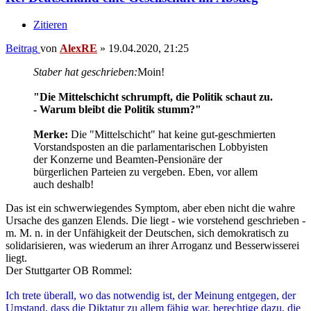
Zitieren
Beitrag
von
AlexRE
»
19.04.2020, 21:25
Staber hat geschrieben:
Moin!
"Die Mittelschicht schrumpft, die Politik schaut zu.
- Warum bleibt die Politik stumm?"
Merke:
Die "Mittelschicht" hat keine gut-geschmierten
Vorstandsposten an die parlamentarischen Lobbyisten
der Konzerne und Beamten-Pensionäre der
bürgerlichen Parteien zu vergeben. Eben, vor allem
auch deshalb!
Das ist ein schwerwiegendes Symptom, aber eben nicht die wahre
Ursache des ganzen Elends. Die liegt - wie vorstehend geschrieben -
m. M. n. in der Unfähigkeit der Deutschen, sich demokratisch zu
solidarisieren, was wiederum an ihrer Arroganz und Besserwisserei
liegt.
Der Stuttgarter OB Rommel:
Ich trete überall, wo das notwendig ist, der Meinung entgegen, der
Umstand, dass die Diktatur zu allem fähig war, berechtige dazu, die