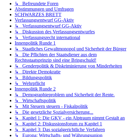
↳ Befreundete Foren
Abstimmungen und Umfragen
SCHWARZES BRETT
Verfassungsentwurf GG-Aktiv
↳ Verfassungsentwurf GG-Aktiv
↳ Diskussion des Verfassungsentwurfes
↳ Verfassungsrecht international
Innenpolitik Runde 1
↳ Staatliches Gewaltmonopol und Sicherheit der Bürger
↳ Die Pflichten der Staatsdiener aus dem
Rechtsstaatsprinzip sind eine Bringschuld!
↳ Genderpolitik & Diskriminierung von Minderheiten
↳ Direkte Demokratie
↳ Bildungspolitik
↳ Wehrpflicht
Innenpolitik Runde 2
↳ Demographieproblem und Sicherheit der Rente.
↳ Wirtschaftspolitik
↳ Mit Steuern steuern - Fiskalpolitik
↳ Die gesetzliche Sozialversicherung...
↳ Kapitel 1: Die GKV - ein Alptraum nimmt Gestalt an
↳ Kapitel 2: Diskussionsforum zu Kapitel 1
↳ Kapitel 3: Das sozialgerichtliche Verfahren
↳ Europa: Wirtschafts- und Währungsunion