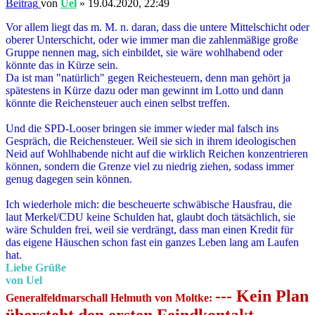
Beitrag
von
Uel
»
19.04.2020, 22:49
Vor allem liegt das m. M. n. daran, dass die untere Mittelschicht oder
oberer Unterschicht, oder wie immer man die zahlenmäßige große
Gruppe nennen mag, sich einbildet, sie wäre wohlhabend oder
könnte das in Kürze sein.
Da ist man "natürlich" gegen Reichesteuern, denn man gehört ja
spätestens in Kürze dazu oder man gewinnt im Lotto und dann
könnte die Reichensteuer auch einen selbst treffen.
Und die SPD-Looser bringen sie immer wieder mal falsch ins
Gespräch, die Reichensteuer. Weil sie sich in ihrem ideologischen
Neid auf Wohlhabende nicht auf die wirklich Reichen konzentrieren
können, sondern die Grenze viel zu niedrig ziehen, sodass immer
genug dagegen sein können.
Ich wiederhole mich: die bescheuerte schwäbische Hausfrau, die
laut Merkel/CDU keine Schulden hat, glaubt doch tätsächlich, sie
wäre Schulden frei, weil sie verdrängt, dass man einen Kredit für
das eigene Häuschen schon fast ein ganzes Leben lang am Laufen
hat.
Liebe Grüße
von Uel
--- Kein Plan
Generalfeldmarschall Helmuth von Moltke: