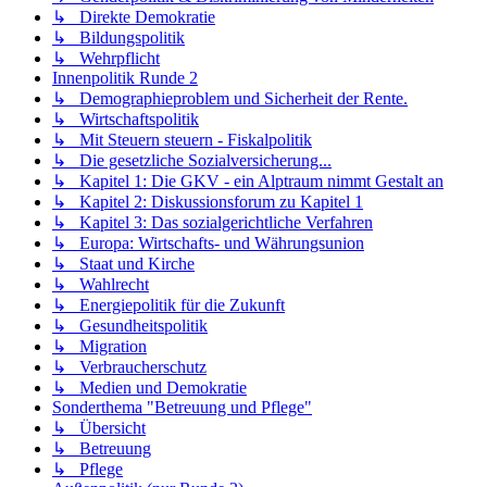
↳ Direkte Demokratie
↳ Bildungspolitik
↳ Wehrpflicht
Innenpolitik Runde 2
↳ Demographieproblem und Sicherheit der Rente.
↳ Wirtschaftspolitik
↳ Mit Steuern steuern - Fiskalpolitik
↳ Die gesetzliche Sozialversicherung...
↳ Kapitel 1: Die GKV - ein Alptraum nimmt Gestalt an
↳ Kapitel 2: Diskussionsforum zu Kapitel 1
↳ Kapitel 3: Das sozialgerichtliche Verfahren
↳ Europa: Wirtschafts- und Währungsunion
↳ Staat und Kirche
↳ Wahlrecht
↳ Energiepolitik für die Zukunft
↳ Gesundheitspolitik
↳ Migration
↳ Verbraucherschutz
↳ Medien und Demokratie
Sonderthema "Betreuung und Pflege"
↳ Übersicht
↳ Betreuung
↳ Pflege