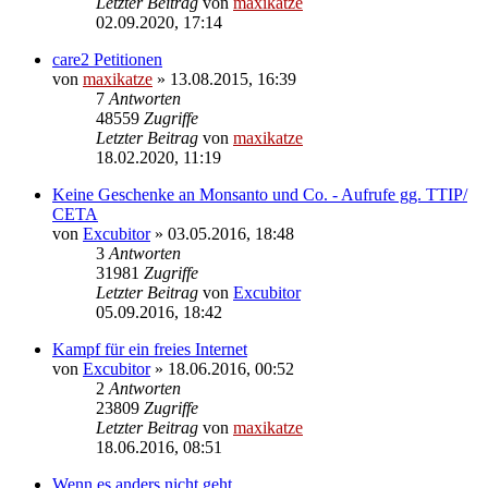
Letzter Beitrag
von
maxikatze
02.09.2020, 17:14
care2 Petitionen
von
maxikatze
»
13.08.2015, 16:39
7
Antworten
48559
Zugriffe
Letzter Beitrag
von
maxikatze
18.02.2020, 11:19
Keine Geschenke an Monsanto und Co. - Aufrufe gg. TTIP/
CETA
von
Excubitor
»
03.05.2016, 18:48
3
Antworten
31981
Zugriffe
Letzter Beitrag
von
Excubitor
05.09.2016, 18:42
Kampf für ein freies Internet
von
Excubitor
»
18.06.2016, 00:52
2
Antworten
23809
Zugriffe
Letzter Beitrag
von
maxikatze
18.06.2016, 08:51
Wenn es anders nicht geht