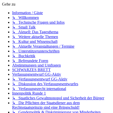
Gehe zu
Information / Gäste
↳ Willkommen
↳ Technische Fragen und Infos
↳ Small Talk
↳ Aktuell: Das Tagesthema
↳ Weitere aktuelle Themen
↳ Kultur und Wissenschaft
↳ Aktuelle Veranstaltungen / Termine
↳ Unterstützerunterschriften
↳ Buchkritik
↳ Befreundete Foren
Abstimmungen und Umfragen
SCHWARZES BRETT
Verfassungsentwurf GG-Aktiv
↳ Verfassungsentwurf GG-Aktiv
↳ Diskussion des Verfassungsentwurfes
↳ Verfassungsrecht international
Innenpolitik Runde 1
↳ Staatliches Gewaltmonopol und Sicherheit der Bürger
↳ Die Pflichten der Staatsdiener aus dem
Rechtsstaatsprinzip sind eine Bringschuld!
↳ Genderpolitik & Diskriminierung von Minderheiten