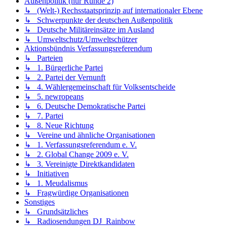
Außenpolitik (nur Runde 2)
↳ (Welt-) Rechsstaatsprinzip auf internationaler Ebene
↳ Schwerpunkte der deutschen Außenpolitik
↳ Deutsche Militäreinsätze im Ausland
↳ Umweltschutz/Umweltschützer
Aktionsbündnis Verfassungsreferendum
↳ Parteien
↳ 1. Bürgerliche Partei
↳ 2. Partei der Vernunft
↳ 4. Wählergemeinschaft für Volksentscheide
↳ 5. newropeans
↳ 6. Deutsche Demokratische Partei
↳ 7. Partei
↳ 8. Neue Richtung
↳ Vereine und ähnliche Organisationen
↳ 1. Verfassungsreferendum e. V.
↳ 2. Global Change 2009 e. V.
↳ 3. Vereinigte Direktkandidaten
↳ Initiativen
↳ 1. Meudalismus
↳ Fragwürdige Organisationen
Sonstiges
↳ Grundsätzliches
↳ Radiosendungen DJ_Rainbow