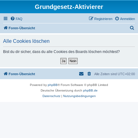
Grundgesetz-Aktivierer
FAQ
Registrieren
Anmelden
S
Foren-Übersicht
u
Alle Cookies löschen
c
h
Bist du dir sicher, dass du alle Cookies des Boards löschen möchtest?
e
Foren-Übersicht
Alle Zeiten sind
UTC+02:00
Powered by
phpBB
® Forum Software © phpBB Limited
Deutsche Übersetzung durch
phpBB.de
Datenschutz
|
Nutzungsbedingungen